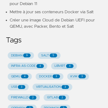
pour Debian 11
Mettre à jour ses conteneurs Docker via Salt
Créer une image Cloud de Debian UEFI pour
QEMU, avec Packer, Bento et Salt
Tags
DEBIAN
SALT
9
5
INFRA-AS-CODE
LIBVIRT
4
4
QEMU
DOCKER
KVM
4
3
3
USB
VIRTUALISATION
3
3
FIREWALLD
GITLAB
2
2
2
2