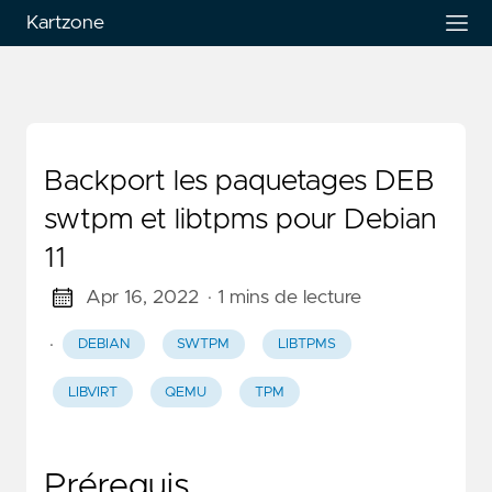
Kartzone
Backport les paquetages DEB
swtpm et libtpms pour Debian
11
Apr 16, 2022
· 1 mins de lecture
·
DEBIAN
SWTPM
LIBTPMS
LIBVIRT
QEMU
TPM
Prérequis