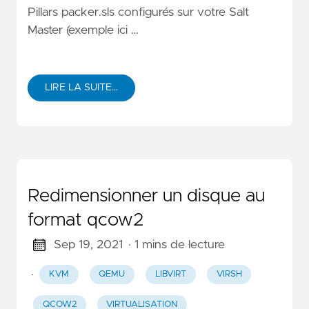
Pillars packer.sls configurés sur votre Salt
Master (exemple ici …
LIRE LA SUITE…
Redimensionner un disque au
format qcow2
Sep 19, 2021
· 1 mins de lecture
·
KVM
QEMU
LIBVIRT
VIRSH
QCOW2
VIRTUALISATION