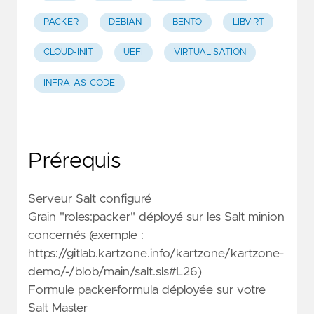
PACKER
DEBIAN
BENTO
LIBVIRT
CLOUD-INIT
UEFI
VIRTUALISATION
INFRA-AS-CODE
Prérequis
Serveur Salt configuré
Grain "roles:packer" déployé sur les Salt minion
concernés (exemple :
https://gitlab.kartzone.info/kartzone/kartzone-
demo/-/blob/main/salt.sls#L26
)
Formule
packer-formula
déployée sur votre
Salt Master