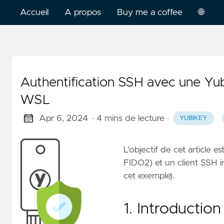
Accueil
A propos
Buy me a coffee
🌐
França
Englis
Authentification SSH avec une Y
WSL
Apr 6, 2024
· 4 mins de lecture
·
YUBIKEY
L'objectif de cet article 
FIDO2) et un client SSH i
cet exemple).
1. Introduction