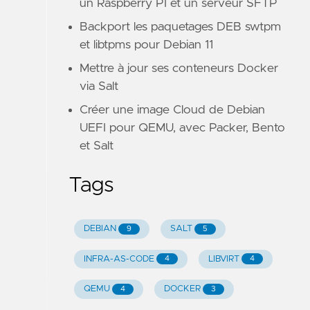
un Raspberry PI et un serveur SFTP
Backport les paquetages DEB swtpm
et libtpms pour Debian 11
Mettre à jour ses conteneurs Docker
via Salt
Créer une image Cloud de Debian
UEFI pour QEMU, avec Packer, Bento
et Salt
Tags
DEBIAN
SALT
9
5
INFRA-AS-CODE
LIBVIRT
4
4
QEMU
DOCKER
4
3