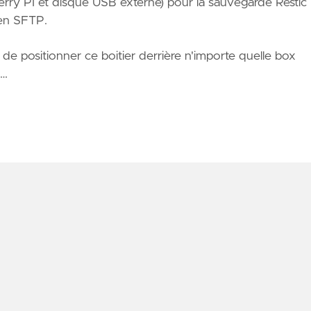
erry PI et disque USB externe) pour la sauvegarde Restic
 en
SFTP
.
le de positionner ce boitier derrière n'importe quelle box
 …