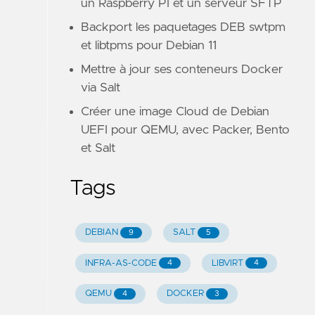
un Raspberry PI et un serveur SFTP
Backport les paquetages DEB swtpm
et libtpms pour Debian 11
Mettre à jour ses conteneurs Docker
via Salt
Créer une image Cloud de Debian
UEFI pour QEMU, avec Packer, Bento
et Salt
Tags
DEBIAN
SALT
9
5
INFRA-AS-CODE
LIBVIRT
4
4
QEMU
DOCKER
4
3