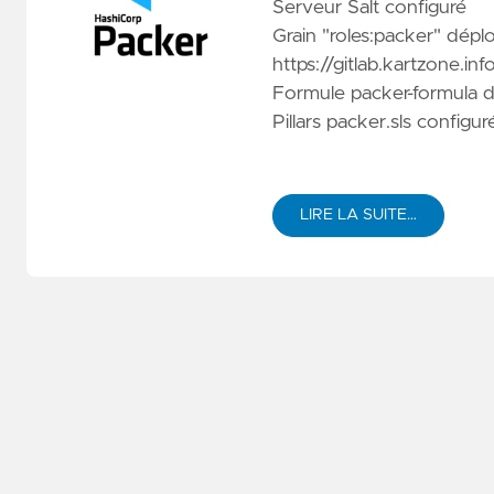
Serveur Salt configuré
Grain "roles:packer" dépl
https://gitlab.kartzone.i
Formule
packer-formula
d
Pillars packer.sls configur
LIRE LA SUITE…