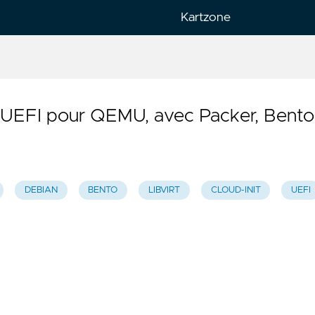
Kartzone
is
h
 UEFI pour QEMU, avec Packer, Bento
DEBIAN
BENTO
LIBVIRT
CLOUD-INIT
UEFI