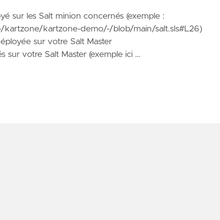
oyé sur les Salt minion concernés (exemple :
nfo/kartzone/kartzone-demo/-/blob/main/salt.sls#L26
)
éployée sur votre Salt Master
és sur votre Salt Master (exemple ici …