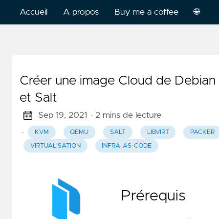
Accueil
A propos
Buy me a coffee
🌐
França
Englis
Créer une image Cloud de Debian
et Salt
Sep 19, 2021
· 2 mins de lecture
·
KVM
QEMU
SALT
LIBVIRT
PACKER
VIRTUALISATION
INFRA-AS-CODE
Prérequis