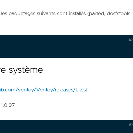
les paquetages suivants sont installés (parted, dosfstools,
B
re système
hub.com/ventoy/Ventoy/releases/latest
1.0.97 :
B