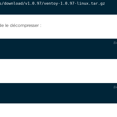
e le décompresser :
B
B