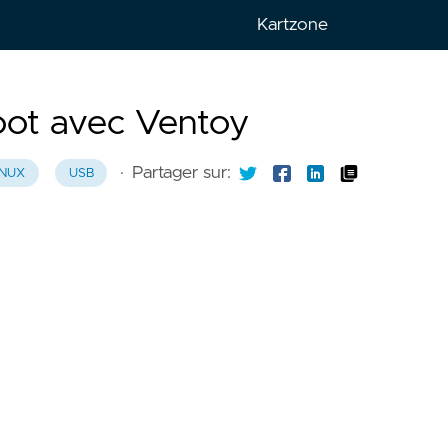
Kartzone
is
oot avec Ventoy
h
·
Partager sur:
INUX
USB