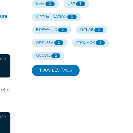
KVM
USB
3
3
ure
VIRTUALISATION
3
FIREWALLD
GITLAB
2
2
OPENSSH
PROXMOX
2
2
QCOW2
2
ASH
TOUS LES TAGS
cette
ASH