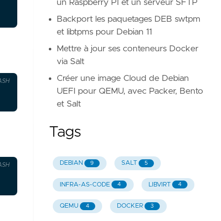
un Raspberry PI et un serveur SFTP
Backport les paquetages DEB swtpm
et libtpms pour Debian 11
Mettre à jour ses conteneurs Docker
via Salt
Créer une image Cloud de Debian
ASH
UEFI pour QEMU, avec Packer, Bento
et Salt
Tags
DEBIAN
SALT
9
5
ASH
INFRA-AS-CODE
LIBVIRT
4
4
QEMU
DOCKER
4
3