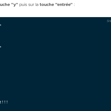
ouche "y"
puis sur la
touche "entrée"
:
SH