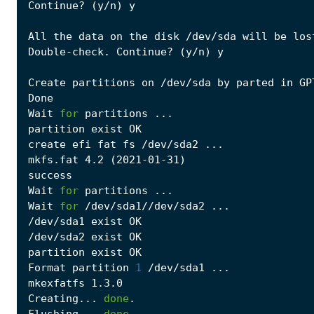
Continue? 
(
y/n
)
Double-check. Continue? 
(
y/n
)
Wait 
for
mkfs.fat 4.2 
(
2021-01-31
)
Wait 
for
Wait 
for
Format partition 
1
Creating... 
done
Flushing... 
done