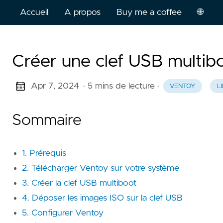
Accueil
A propos
Buy me a coffee
🌐
França
Créer une clef USB multib
Englis
Apr 7, 2024
· 5 mins de lecture
·
VENTOY
L
Sommaire
1. Prérequis
2. Télécharger Ventoy sur votre système
3. Créer la clef USB multiboot
4. Déposer les images ISO sur la clef USB
5. Configurer Ventoy