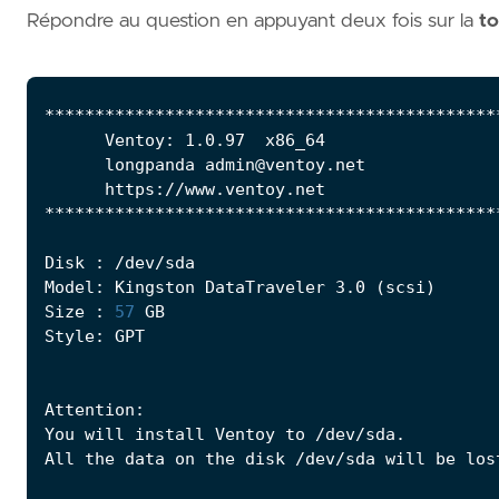
Répondre au question en appuyant deux fois sur la
t
Model: Kingston DataTraveler 3.0 
(
scsi
)
Size : 
57